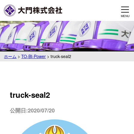
ホーム
>
TO-BI-Power
>
truck-seal2
truck-seal2
公開日:2020/07/20