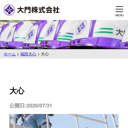
ホーム
>
福田大心
>
大心
大心
公開日:2020/07/31